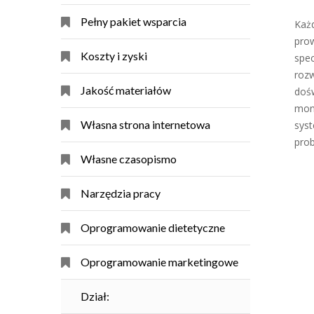
Pełny pakiet wsparcia
Każd
prow
Koszty i zyski
spe
roz
Jakość materiałów
doś
mon
Własna strona internetowa
sys
prob
Własne czasopismo
Narzędzia pracy
Oprogramowanie dietetyczne
Oprogramowanie marketingowe
Dział: