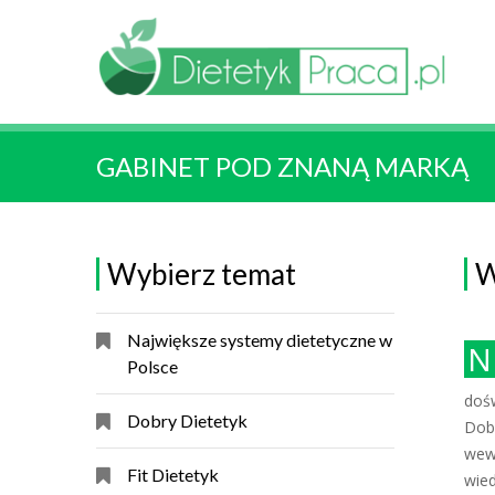
GABINET POD ZNANĄ MARKĄ
Wybierz temat
W
Największe systemy dietetyczne w
Na platformie informatycznej Profi Diet istnieje
Polsce
doś
Dobry Dietetyk
Dob
wew
Fit Dietetyk
wied