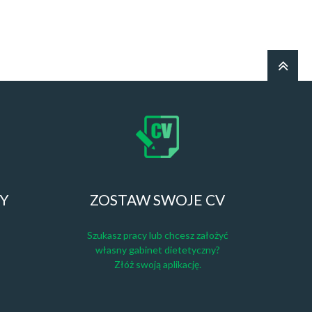
ZY
ZOSTAW SWOJE CV
Szukasz pracy lub chcesz założyć
własny gabinet dietetyczny?
Złóż swoją aplikację.