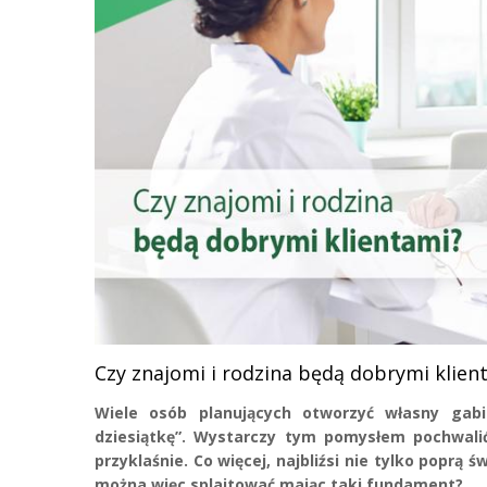
Czy znajomi i rodzina będą dobrymi klien
Wiele osób planujących otworzyć własny gabi
dziesiątkę”. Wystarczy tym pomysłem pochwali
przyklaśnie. Co więcej, najbliźsi nie tylko poprą ś
można więc splajtować mając taki fundament?