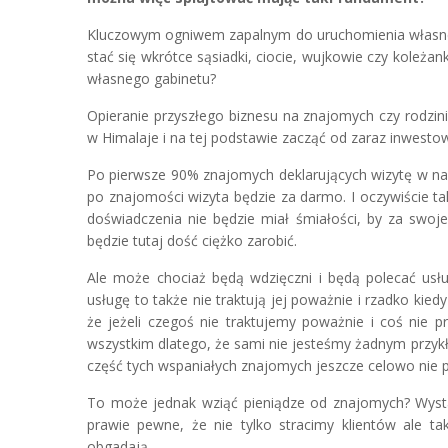
Kluczowym ogniwem zapalnym do uruchomienia własnej p
stać się wkrótce sąsiadki, ciocie, wujkowie czy koleżan
własnego gabinetu?
Opieranie przyszłego biznesu na znajomych czy rodzin
w Himalaje i na tej podstawie zacząć od zaraz inwest
Po pierwsze 90% znajomych deklarujących wizytę w nas
po znajomości wizyta będzie za darmo. I oczywiście t
doświadczenia nie będzie miał śmiałości, by za swoje
będzie tutaj dość ciężko zarobić.
Ale może chociaż będą wdzięczni i będą polecać usłu
usługę to także nie traktują jej poważnie i rzadko kied
że jeżeli czegoś nie traktujemy poważnie i coś nie p
wszystkim dlatego, że sami nie jesteśmy żadnym przykła
część tych wspaniałych znajomych jeszcze celowo nie po
To może jednak wziąć pieniądze od znajomych? Wystarc
prawie pewne, że nie tylko stracimy klientów ale tak
obgadają.