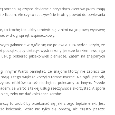
oradni są często deklaracje przyszłych klientów jakimi mają
ki z liceum. Ale czy to rzeczywiście istotny powód do otwierania
ie, to trochę tak jakby umówić się z nimi na grupową wyprawę
ować w drogi sprzęt wspinaczkowy.
zym gabinecie w ogóle się nie pojawi a 10% będzie liczyło, że
aki początkujący dietetyk wystraszony jeszcze brakiem swojego
 usługi pobierać jakiekolwiek pieniądze. Zatem na znajomych
gi innym? Warto pamiętać, że znajomi którzy nie zapłacą za
y mają z tego większe korzyści terapeutyczne. Na ogół jest tak,
rzynosi efektów to też niechętnie polecamy to innym. Przede
dem, że warto z takiej usługi rzeczywiście skorzystać. A spora
leci, żeby nie dać koleżance zarobić.
zy to zrobić by przekonać się jaki z tego będzie efekt. Jest
że koleżanki, które nie tylko się obrażą, ale często jeszcze