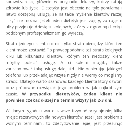
sprawdzają się głównie w przypadku lekarzy, którzy ratują
zdrowie lub życie. Dietetyka jest obecnie na tyle popularną i
łatwo dostępną usługą, że na takie myślenie klientów raczej
liczyć nie można. Jeżeli jeden dietetyk jest zajęty, za rogiem
ulicy przyjmuje dziesięciu kolejnych, którzy z ogromną chęcią i
podobnym profesjonalizmem go wyręczą.
Strata jednego klienta to nie tylko strata pieniędzy które ten
klient może zostawić. To prawdopodobnie też strata kolejnych
kilku lub kilkunastu klientów, którym ten niedoszły klient
mógłby polecić usługę. A ci kolejni mogliby także
zareklamować taką usługę dalej, itd. Nie odbierając jakiegoś
telefonu lub przekładając wizytę nigdy nie wiemy co mogliśmy
stracić. Dlatego warto szanować każdego klienta który dzwoni
oraz próbować rozwiązać jego problem w jak najkrótszym
czasie.
W przypadku dietetyków, żaden klient nie
powinien czekać dłużej na termin wizyty jak 2-3 dni.
W danym tygodniu warto zawsze trzymać przynajmniej kilka
miejsc rezerwowych dla nowych klientów. Jeżeli jest problem z
wolnymi terminami, to zdecydowanie lepiej jest przesunąć