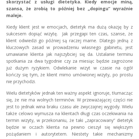
skorzystać z usługi dietetyka. Kiedy emocje miną,
szansa, że zrobią to później bez „dopingu” wyraźnie
maleje.
Kiedy klient jest w emocjach, dietetyk ma dużą okazję by z
sukcesem dopiąć wizytę. Jak przegapi ten czas, szanse, że
klient odwiedzi go później są raczej marne. Dlatego jedną z
kluczowych zasad w prowadzeniu własnego gabinetu, jest
umawianie klienta jak najszybciej się da. Ustalanie terminu
spotkania za dwa tygodnie czy za miesiąc będzie zagrożone
już dużym ryzykiem. Odwlekanie wizyt w czasie na ogół
kończy się tym, że klient mimo umówionej wizyty, po prostu
nie przychodzi.
Wielu dietetyków jednak ten ważny aspekt ignoruje, tłumacząc
się, że nie ma wolnych terminów. W przeważającej części nie
jest to jednak wina braku czasu ale zwyczajnej wygody. Wielu
także celowo wymusza na klientach długi czas oczekiwania na
termin wizyty, w przekonaniu, że taki „zapracowany” dietetyk
będzie w oczach klienta na pewno cieszył się większym
pożądaniem i autorytetem. Niestety takie mechanizmy