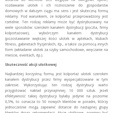
rozdawanie ulotek i ich roznoszenie do gospodarstw
domowych w dalszym ciągu ma sens i jest skuteczną formą
reklamy. Pod warunkiem, że kolportaż przeprowadzony jest
rzetelnie. Ten rodzaj reklamy może być dystrybuowany na
wiele sposobów: szerokim kanałem dystrybucji (poczta, firmy
kolportażowe), wybiórczym kanałem dystrybucji
(pozostawianie większej ilości ulotek w aptekach, klubach
fitness, gabinetach fryzjerskich, itp., a także za pomocą innych
form (wkładanie ulotek za szyby samochodowe, wręczanie na
mieście, eventach, itp.).
Skuteczność akcji ulotkowej
Najbardziej korzystną formą jest kolportaż ulotek szerokim
kanałem dystrybucji przez firmy wyspecjalizowane w tym
zakresie. Wykorzystując ten rodzaj dystrybucji warto
przygotować nakład przynajmniej 10 000 sztuk. Jeżeli
efektywność takiej dystrybucji byłaby jedynie na poziomie
0,5%, to oznacza to 50 nowych klientów w poradni, którzy
jednocześnie mogą zapewnić dotarcie do następnej grupy
klientów drogą rekomendacji. Akcje ulotkowe, powinny być