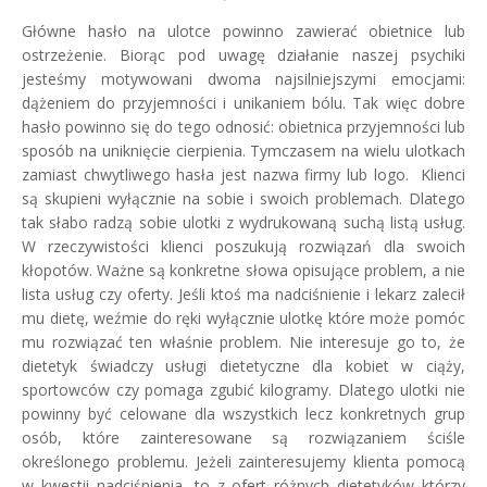
Główne hasło na ulotce powinno zawierać obietnice lub
ostrzeżenie. Biorąc pod uwagę działanie naszej psychiki
jesteśmy motywowani dwoma najsilniejszymi emocjami:
dążeniem do przyjemności i unikaniem bólu. Tak więc dobre
hasło powinno się do tego odnosić: obietnica przyjemności lub
sposób na uniknięcie cierpienia. Tymczasem na wielu ulotkach
zamiast chwytliwego hasła jest nazwa firmy lub logo. Klienci
są skupieni wyłącznie na sobie i swoich problemach. Dlatego
tak słabo radzą sobie ulotki z wydrukowaną suchą listą usług.
W rzeczywistości klienci poszukują rozwiązań dla swoich
kłopotów. Ważne są konkretne słowa opisujące problem, a nie
lista usług czy oferty. Jeśli ktoś ma nadciśnienie i lekarz zalecił
mu dietę, weźmie do ręki wyłącznie ulotkę które może pomóc
mu rozwiązać ten właśnie problem. Nie interesuje go to, że
dietetyk świadczy usługi dietetyczne dla kobiet w ciąży,
sportowców czy pomaga zgubić kilogramy. Dlatego ulotki nie
powinny być celowane dla wszystkich lecz konkretnych grup
osób, które zainteresowane są rozwiązaniem ściśle
określonego problemu. Jeżeli zainteresujemy klienta pomocą
w kwestii nadciśnienia, to z ofert różnych dietetyków którzy