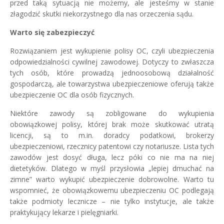
przed taką sytuacją nie możemy, ale jesteśmy w stanie
złagodzić skutki niekorzystnego dla nas orzeczenia sądu.
Warto się zabezpieczyć
Rozwiązaniem jest wykupienie polisy OC, czyli ubezpieczenia
odpowiedzialności cywilnej zawodowej. Dotyczy to zwłaszcza
tych osób, które prowadzą jednoosobową działalność
gospodarczą, ale towarzystwa ubezpieczeniowe oferują także
ubezpieczenie OC dla osób fizycznych.
Niektóre zawody są zobligowane do wykupienia
obowiązkowej polisy, której brak może skutkować utratą
licencji, są to m.in. doradcy podatkowi, brokerzy
ubezpieczeniowi, rzecznicy patentowi czy notariusze. Lista tych
zawodów jest dosyć długa, lecz póki co nie ma na niej
dietetyków. Dlatego w myśl przysłowia „lepiej dmuchać na
zimne” warto wykupić ubezpieczenie dobrowolne. Warto tu
wspomnieć, że obowiązkowemu ubezpieczeniu OC podlegają
także podmioty lecznicze – nie tylko instytucje, ale także
praktykujący lekarze i pielęgniarki.