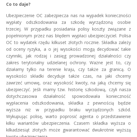
Co to daje?
Ubezpieczenie OC zabezpiecza nas na wypadek konieczności
wypłaty odszkodowania za szkodę wyrządzoną osobie
trzeciej. W przypadku posiadania polisy koszty związane z
popełnionym przez nas błędem wypłaci ubezpieczyciel. Polisa
OC to wydatek rzędu kilkuset złotych rocznie. Składka zależy
od oceny ryzyka, a o jej wysokości mogą decydować takie
czynniki, jak rodzaj i zasięg prowadzonej działalności czy
zakres terytorialny udzielanej ochrony. Ważne jest to, czy
działamy tylko na terenie kraju, czy także za granicą. O
wysokości składki decyduje także czas, na jaki chcemy
zawrzeć umowę, oraz wysokość kwoty, na jaką chcemy się
ubezpieczyć. Jeśli mamy tzw. historię szkodową, czyli nasza
dotychczasowa działalność spowodowała konieczność
wypłacenia odszkodowania, składka z pewnością będzie
wyższa niż w przypadku braku wyrządzonych szkód.
Wykupując polisę, warto poprosić agenta o przedstawienie
kilku wariantów ubezpieczenia. Czasem składka wyższa o
kilkadziesiąt złotych może gwarantować dwukrotnie wyższą
kwotę ubezpieczenia.