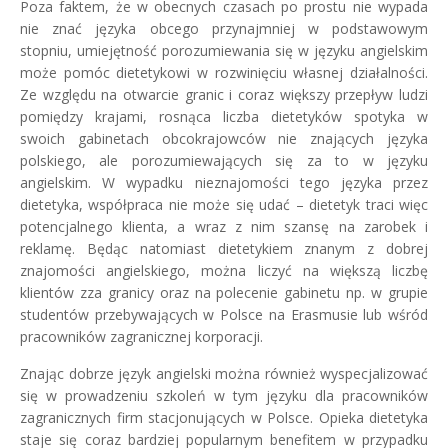
Poza faktem, że w obecnych czasach po prostu nie wypada
nie znać języka obcego przynajmniej w podstawowym
stopniu, umiejętność porozumiewania się w języku angielskim
może pomóc dietetykowi w rozwinięciu własnej działalności.
Ze względu na otwarcie granic i coraz większy przepływ ludzi
pomiędzy krajami, rosnąca liczba dietetyków spotyka w
swoich gabinetach obcokrajowców nie znających języka
polskiego, ale porozumiewających się za to w języku
angielskim. W wypadku nieznajomości tego języka przez
dietetyka, współpraca nie może się udać – dietetyk traci więc
potencjalnego klienta, a wraz z nim szansę na zarobek i
reklamę. Będąc natomiast dietetykiem znanym z dobrej
znajomości angielskiego, można liczyć na większą liczbę
klientów zza granicy oraz na polecenie gabinetu np. w grupie
studentów przebywających w Polsce na Erasmusie lub wśród
pracowników zagranicznej korporacji.
Znając dobrze język angielski można również wyspecjalizować
się w prowadzeniu szkoleń w tym języku dla pracowników
zagranicznych firm stacjonujących w Polsce. Opieka dietetyka
staje się coraz bardziej popularnym benefitem w przypadku