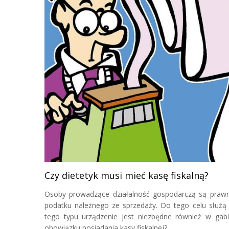
Czy dietetyk musi mieć kasę fiskalną?
Osoby prowadzące działalność gospodarczą są prawn
podatku należnego ze sprzedaży. Do tego celu służą 
tego typu urządzenie jest niezbędne również w gabi
obowiązku posiadania kasy fiskalnej?