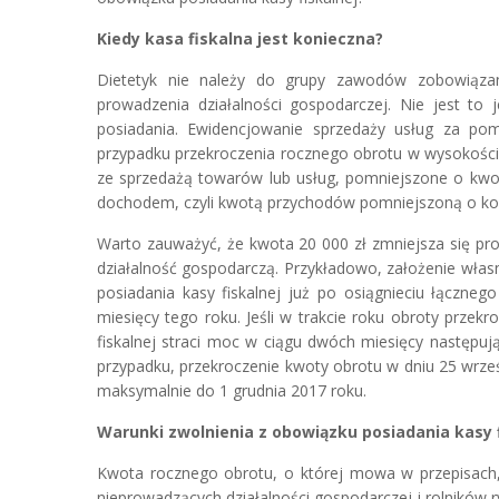
Kiedy kasa fiskalna jest konieczna?
Dietetyk nie należy do grupy zawodów zobowiązan
prowadzenia działalności gospodarczej. Nie jest to
posiadania. Ewidencjowanie sprzedaży usług za pom
przypadku przekroczenia rocznego obrotu w wysokości
ze sprzedażą towarów lub usług, pomniejszone o kwot
dochodem, czyli kwotą przychodów pomniejszoną o kosz
Warto zauważyć, że kwota 20 000 zł zmniejsza się pro
działalność gospodarczą. Przykładowo, założenie włas
posiadania kasy fiskalnej już po osiągnieciu łączne
miesięcy tego roku. Jeśli w trakcie roku obroty przek
fiskalnej straci moc w ciągu dwóch miesięcy następuj
przypadku, przekroczenie kwoty obrotu w dniu 25 wrze
maksymalnie do 1 grudnia 2017 roku.
Warunki zwolnienia z obowiązku posiadania kasy f
Kwota rocznego obrotu, o której mowa w przepisach, 
nieprowadzących działalności gospodarczej i rolników 