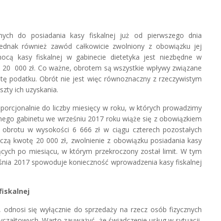
ych do posiadania kasy fiskalnej już od pierwszego dnia
 jednak również zawód całkowicie zwolniony z obowiązku jej
ocą kasy fiskalnej w gabinecie dietetyka jest niezbędne w
 20 000 zł. Co ważne, obrotem są wszystkie wpływy związane
ę podatku. Obrót nie jest więc równoznaczny z rzeczywistym
ty ich uzyskania.
porcjonalnie do liczby miesięcy w roku, w których prowadzimy
nego gabinetu we wrześniu 2017 roku wiąże się z obowiązkiem
go obrotu w wysokości 6 666 zł w ciągu czterech pozostałych
roczą kwotę 20 000 zł, zwolnienie z obowiązku posiadania kasy
ących po miesiącu, w którym przekroczony został limit. W tym
śnia 2017 spowoduje konieczność wprowadzenia kasy fiskalnej
iskalnej
odnosi się wyłącznie do sprzedaży na rzecz osób fizycznych
ryczałtowych. Warto zauważyć, że świadczenie usług w sytuacji,