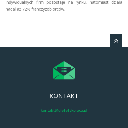
indywidualnych firm pozostaje na rynku, natomiast działa
nadal aż 72% franczyzobiorców.
KONTAKT
kontakt@dietetykpraca.pl