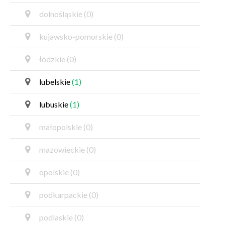
dolnośląskie
(0)
kujawsko-pomorskie
(0)
łódzkie
(0)
lubelskie
(1)
lubuskie
(1)
małopolskie
(0)
mazowieckie
(0)
opolskie
(0)
podkarpackie
(0)
podlaskie
(0)