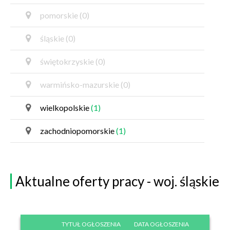
pomorskie
(0)
śląskie
(0)
świętokrzyskie
(0)
warmińsko-mazurskie
(0)
wielkopolskie
(1)
zachodniopomorskie
(1)
Aktualne oferty pracy - woj. śląskie
TYTUŁ OGŁOSZENIA
DATA OGŁOSZENIA