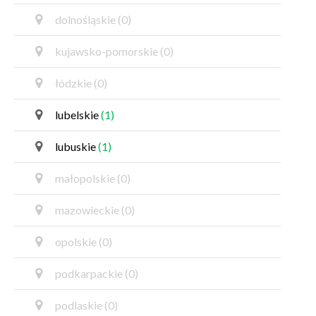
dolnośląskie
(0)
kujawsko-pomorskie
(0)
łódzkie
(0)
lubelskie
(1)
lubuskie
(1)
małopolskie
(0)
mazowieckie
(0)
opolskie
(0)
podkarpackie
(0)
podlaskie
(0)