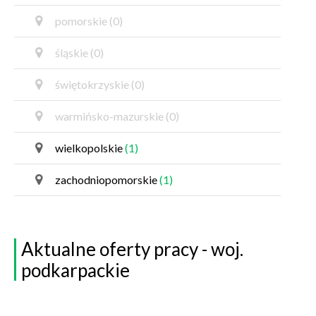
pomorskie
(0)
śląskie
(0)
świętokrzyskie
(0)
warmińsko-mazurskie
(0)
wielkopolskie
(1)
zachodniopomorskie
(1)
Aktualne oferty pracy - woj.
podkarpackie