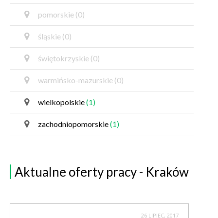
pomorskie
(0)
śląskie
(0)
świętokrzyskie
(0)
warmińsko-mazurskie
(0)
wielkopolskie
(1)
zachodniopomorskie
(1)
Aktualne oferty pracy - Kraków
26 LIPIEC, 2017