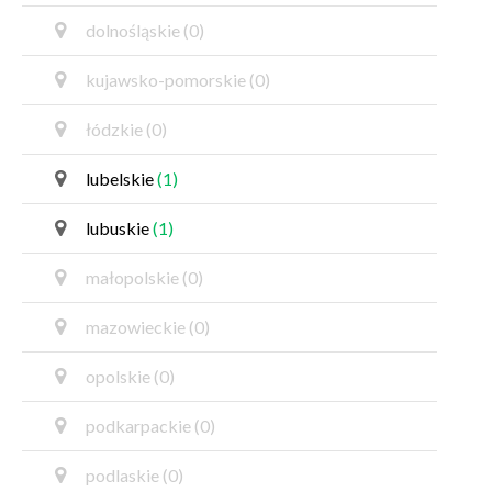
dolnośląskie
(0)
kujawsko-pomorskie
(0)
łódzkie
(0)
lubelskie
(1)
lubuskie
(1)
małopolskie
(0)
mazowieckie
(0)
opolskie
(0)
podkarpackie
(0)
podlaskie
(0)