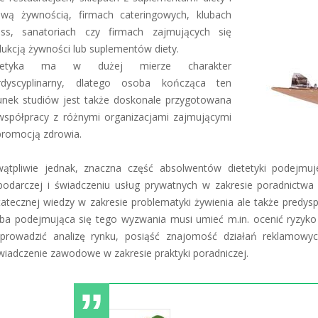
ową żywnością, firmach cateringowych, klubach
ness, sanatoriach czy firmach zajmujących się
ukcją żywności lub suplementów diety.
etetyka ma w dużej mierze charakter
erdyscyplinarny, dlatego osoba kończąca ten
runek studiów jest także doskonale przygotowana
współpracy z różnymi organizacjami zajmującymi
promocją zdrowia.
wątpliwie jednak, znaczna część absolwentów dietetyki podejmuje
podarczej i świadczeniu usług prywatnych w zakresie poradnictwa
atecznej wiedzy w zakresie problematyki żywienia ale także predys
ba podejmująca się tego wyzwania musi umieć m.in. ocenić ryzyko 
eprowadzić analizę rynku, posiąść znajomość działań reklamowy
iadczenie zawodowe w zakresie praktyki poradniczej.