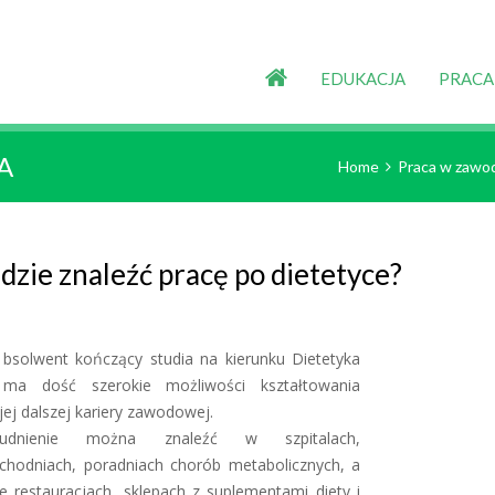
EDUKACJA
PRACA
A
Home
Praca w zawod
dzie znaleźć pracę po dietetyce?
ma dość szerokie możliwości kształtowania
ej dalszej kariery zawodowej.
rudnienie można znaleźć w szpitalach,
ychodniach, poradniach chorób metabolicznych, a
e restauracjach, sklepach z suplementami diety i