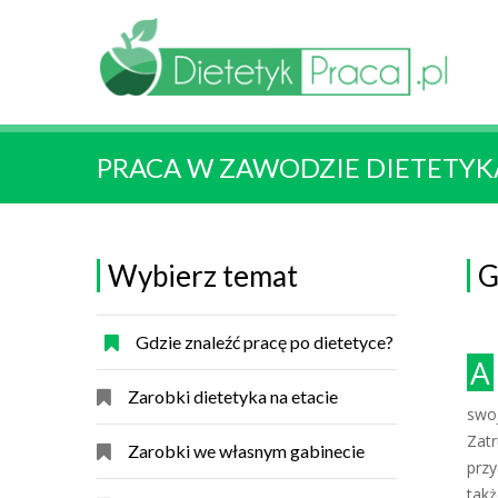
PRACA W ZAWODZIE DIETETYK
Wybierz temat
G
Gdzie znaleźć pracę po dietetyce?
Absolwent kończący studia na kierunku Dietetyka
Zarobki dietetyka na etacie
swoj
Zat
Zarobki we własnym gabinecie
prz
takż