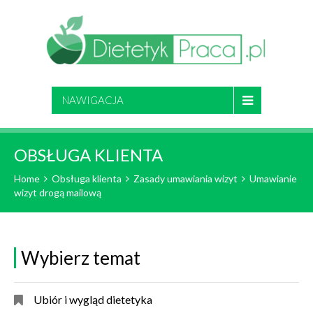
NAWIGACJA
OBSŁUGA KLIENTA
Home
Obsługa klienta
Zasady umawiania wizyt
Umawianie
wizyt drogą mailową
Wybierz temat
Ubiór i wygląd dietetyka