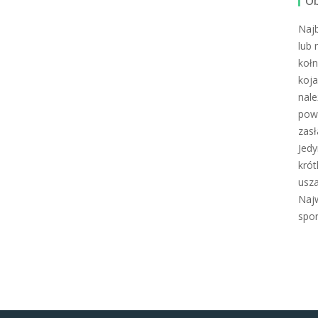
Ub
Najb
lub 
kołn
koja
nale
pow
zasł
Jedy
krót
usz
Najw
spor