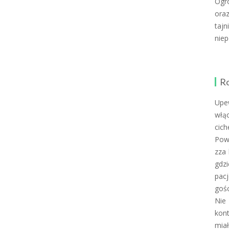
Ogr
oraz
tajn
niep
Ro
Upew
włą
cich
Powi
zza 
gdz
pac
gośc
Nie
kont
miał