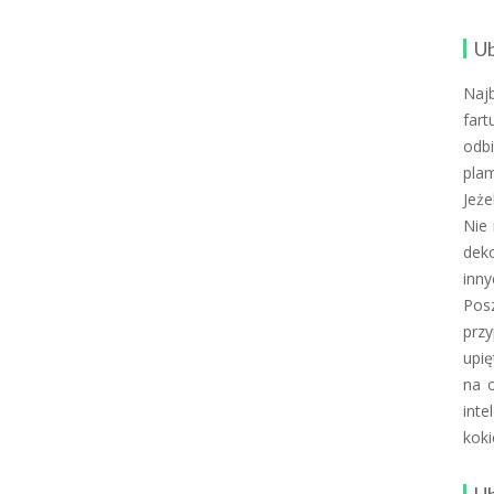
Ub
Naj
far
odbi
plam
Jeże
Nie 
deko
inny
Posz
przy
upię
na o
inte
koki