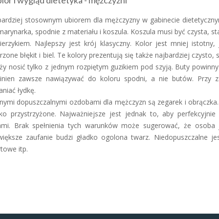
iór i wygląd dietetyka - mężczyźni
ardziej stosownym ubiorem dla mężczyzny w gabinecie dietetycznym 
marynarka, spodnie z materiału i koszula. Koszula musi być czysta, 
ierzykiem. Najlepszy jest krój klasyczny. Kolor jest mniej istotn
rzone błękit i biel. Te kolory prezentują się także najbardziej czysto, 
ży nosić tylko z jednym rozpiętym guzikiem pod szyją. Buty powinny
inien zawsze nawiązywać do koloru spodni, a nie butów. Przy z
aniać łydkę.
nymi dopuszczalnymi ozdobami dla mężczyzn są zegarek i obrączka. 
ko przystrzyżone. Najważniejsze jest jednak to, aby perfekcyjnie
ami. Brak spełnienia tych warunków może sugerować, że osoba j
iększe zaufanie budzi gładko ogolona twarz. Niedopuszczalne jest
towe itp.