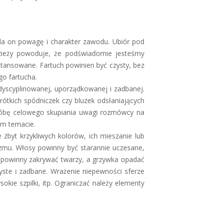
la on powagę i charakter zawodu. Ubiór pod
zieży powoduje, że podświadomie jesteśmy
stansowane. Fartuch powinien być czysty, bez
go fartucha.
zdyscyplinowanej, uporządkowanej i zadbanej.
krótkich spódniczek czy bluzek odsłaniających
 próbę celowego skupiania uwagi rozmówcy na
ym temacie.
zbyt krzykliwych kolorów, ich mieszanie lub
zmu. Włosy powinny być starannie uczesane,
 powinny zakrywać twarzy, a grzywka opadać
zyste i zadbane. Wrażenie niepewności sferze
sokie szpilki, itp. Ograniczać należy elementy