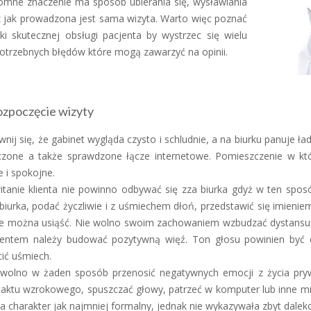
omne znaczenie ma sposób ubierania się, wysławiania
 jak prowadzona jest sama wizyta. Warto więc poznać
iki skutecznej obsługi pacjenta by wystrzec się wielu
otrzebnych błędów które mogą zawarzyć na opinii.
zpoczęcie wizyty
nij się, że gabinet wygląda czysto i schludnie, a na biurku panuje ł
czone a także sprawdzone łącze internetowe. Pomieszczenie w k
e i spokojne.
tanie klienta nie powinno odbywać się zza biurka gdyż w ten spos
biurka, podać życzliwie i z uśmiechem dłoń, przedstawić się imienie
ie można usiąść. Nie wolno swoim zachowaniem wzbudzać dystansu,
jentem należy budować pozytywną więź. Ton głosu powinien być c
ić uśmiech.
 wolno w żaden sposób przenosić negatywnych emocji z życia pr
aktu wzrokowego, spuszczać głowy, patrzeć w komputer lub inne mi
a charakter jak najmniej formalny, jednak nie wykazywała zbyt daleko