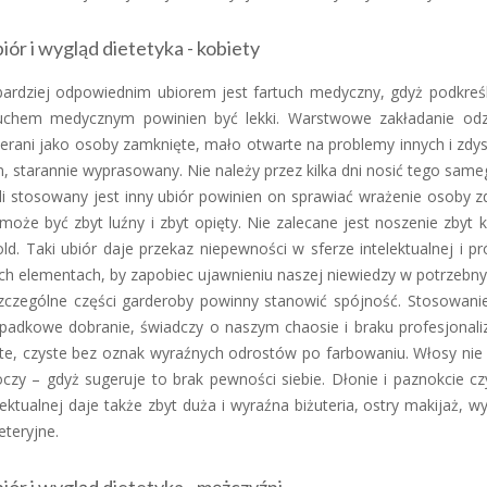
iór i wygląd dietetyka - kobiety
bardziej odpowiednim ubiorem jest fartuch medyczny, gdyż podkreś
tuchem medycznym powinien być lekki. Warstwowe zakładanie od
erani jako osoby zamknięte, mało otwarte na problemy innych i zdy
, starannie wyprasowany. Nie należy przez kilka dni nosić tego same
li stosowany jest inny ubiór powinien on sprawiać wrażenie osoby 
może być zbyt luźny i zbyt opięty. Nie zalecane jest noszenie zbyt 
ld. Taki ubiór daje przekaz niepewności w sferze intelektualnej i
ch elementach, by zapobiec ujawnieniu naszej niewiedzy w potrzebn
czególne części garderoby powinny stanowić spójność. Stosowanie 
padkowe dobranie, świadczy o naszym chaosie i braku profesjonali
te, czyste bez oznak wyraźnych odrostów po farbowaniu. Włosy nie
czy – gdyż sugeruje to brak pewności siebie. Dłonie i paznokcie c
lektualnej daje także zbyt duża i wyraźna biżuteria, ostry makijaż, wy
eteryjne.