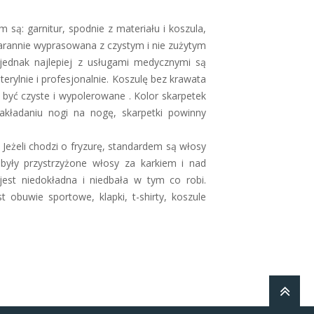
są: garnitur, spodnie z materiału i koszula,
starannie wyprasowana z czystym i nie zużytym
y, jednak najlepiej z usługami medycznymi są
sterylnie i profesjonalnie. Koszulę bez krawata
 być czyste i wypolerowane . Kolor skarpetek
akładaniu nogi na nogę, skarpetki powinny
Jeżeli chodzi o fryzurę, standardem są włosy
 były przystrzyżone włosy za karkiem i nad
est niedokładna i niedbała w tym co robi.
 obuwie sportowe, klapki, t-shirty, koszule