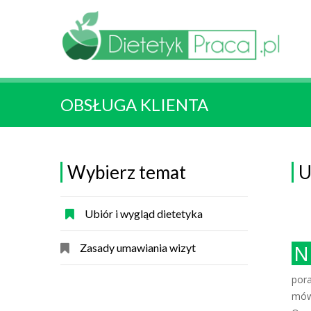
OBSŁUGA KLIENTA
Wybierz temat
U
Ubiór i wygląd dietetyka
Należy pamiętać, że o pozytywnym postrzeganiu
Zasady umawiania wizyt
pora
mówi