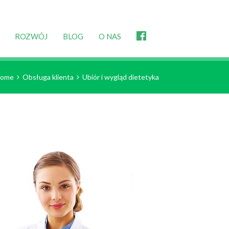
ROZWÓJ
BLOG
O NAS
ome
Obsługa klienta
Ubiór i wygląd dietetyka