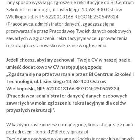
inny sposób wysyłając zgłoszenie rekrutacyjne do BI Centrum
Szkoleń i Technologii, ul. Lisieckiego 13, 63-400 Ostrów
Wielkopolski, NIP: 6220013166 REGON: 250549324
(Pracodawca, administrator danych), zgadzasz się na
przetwarzanie przez Pracodawcę Twoich danych osobowych
zawartych w zgłoszeniu rekrutacyjnym w celu prowadzenia
rekrutacji na stanowisko wskazane w ogłoszeniu.
Jeżeli chcesz, abyśmy zachowali Twoje CV w naszej bazie,
umieść dodatkowo w CV następującą zgodę:
„Zgadzam się na przetwarzanie przez BI Centrum Szkoleń i
Technologii, ul. Lisieckiego 13, 63-400 Ostrów
Wielkopolski, NIP: 6220013166 REGON: 250549324
(Pracodawca, administrator danych) danych osobowych
zawartych w moim zgłoszeniu rekrutacyjnym dla celów
przyszłych rekrutacji”.
W każdym czasie możesz cofnąć zgodę, kontaktując się z nami
pod adresem: kontakt@dietetykpraca.pl
Twoje dane osobowe wskazane w Kodeksie pracy lub w innych