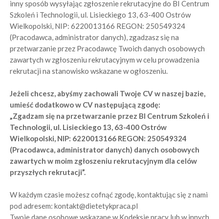
inny sposób wysyłając zgłoszenie rekrutacyjne do BI Centrum
Szkoleń i Technologii, ul. Lisieckiego 13, 63-400 Ostrów
Wielkopolski, NIP: 6220013166 REGON: 250549324
(Pracodawca, administrator danych), zgadzasz się na
przetwarzanie przez Pracodawcę Twoich danych osobowych
zawartych w zgłoszeniu rekrutacyjnym w celu prowadzenia
rekrutacji na stanowisko wskazane w ogłoszeniu.
Jeżeli chcesz, abyśmy zachowali Twoje CV w naszej bazie,
umieść dodatkowo w CV następującą zgodę:
„Zgadzam się na przetwarzanie przez BI Centrum Szkoleń i
Technologii, ul. Lisieckiego 13, 63-400 Ostrów
Wielkopolski, NIP: 6220013166 REGON: 250549324
(Pracodawca, administrator danych) danych osobowych
zawartych w moim zgłoszeniu rekrutacyjnym dla celów
przyszłych rekrutacji”.
W każdym czasie możesz cofnąć zgodę, kontaktując się z nami
pod adresem: kontakt@dietetykpraca.pl
Twoje dane osobowe wskazane w Kodeksie pracy lub w innych