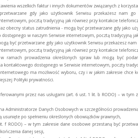
awienia wszelkich faktur i innych dokumentów związanych z korzyst
rzetwarzane gdy jako użytkownik Serwisu przekażesz nam go z
ernetowym, pocztą tradycyjną jak również przy kontakcie telefonic
z obecny status zatrudnienia - mogą być przetwarzane gdy jako uż
o dostępnego w naszym Serwisie internetowym, pocztą tradycyjną jak
gą być przetwarzane gdy jako użytkownik Serwisu przekażesz nam g
ernetowym, pocztą tradycyjną jak również przy kontakcie telefonic
 w ramach prowadzenia określonych spraw lub mogą być podan
za kontaktowego dostępnego w Serwisie internetowym, poczty tradycy
nternetowego ma możliwość wyboru, czy i w jakim zakresie chce kor
ejszej Polityki prywatności.
erowanymi przez nas usługami (art. 6 ust. 1 lit. b RODO) – w tym
dministratorze Danych Osobowych w szczególności prowadzenia dokume
 usunięte po spełnieniu określonych obowiązków prawnych,
1 lit. f RODO) – w tym zakresie dane osobowe przestaną być przetwa
kończenia danej sesji,