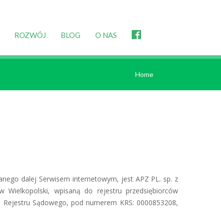
ROZWÓJ
BLOG
O NAS
Home
nego dalej Serwisem internetowym, jest APZ PL. sp. z
w Wielkopolski, wpisaną do rejestru przedsiębiorców
o Rejestru Sądowego, pod numerem KRS: 0000853208,