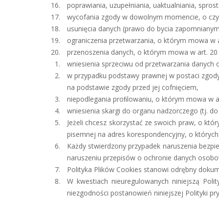
poprawiania, uzupełniania, uaktualniania, spr
wycofania zgody w dowolnym momencie, o czy
usunięcia danych (prawo do bycia zapomniany
ograniczenia przetwarzania, o którym mowa w 
przenoszenia danych, o którym mowa w art. 2
wniesienia sprzeciwu od przetwarzania danyc
w przypadku podstawy prawnej w postaci zgod
na podstawie zgody przed jej cofnięciem,
niepodlegania proﬁlowaniu, o którym mowa w art
wniesienia skargi do organu nadzorczego (tj.
Jeżeli chcesz skorzystać ze swoich praw, o kt
pisemnej na adres korespondencyjny, o któryc
Każdy stwierdzony przypadek naruszenia bezpie
naruszeniu przepisów o ochronie danych osobo
Polityka Plików Cookies stanowi odrębny doku
W kwestiach nieuregulowanych niniejszą Pol
niezgodności postanowień niniejszej Polityki p