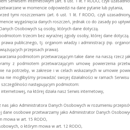
iem Serwisem internetowym (art. 6 ust. 1 lit. f RODO, czyli uzasad
zetwarzane w momencie odpowiedzi na dane pytanie lub pytania,
przed tymi roszczeniami (art. 6 ust. 1 lit. f RODO, czyli uzasadn
encie wygaśnięcia danych roszczeń, jednak co do zasady po upływie
 Danych Osobowych są osoby, których dane dotyczą.
odmiotom trzecim bez wyraźnej zgody osoby, której dane dotyczą.
rawa publicznego, tj. organom władzy i administracji (np. orga
iązujących przepisach prawa).
rzania podmiotom przetwarzającym takie dane na naszą rzecz jako
eramy z podmiotem przetwarzającym umowę powierzenia przetw
e na potrzeby, w zakresie i w celach wskazanych w umowie powie
ia nie moglibyśmy prowadzić swojej działalności w ramach Serwisu
 szczególności następującym podmiotom:
internetowej, na której działa nasz Serwis internetowy,
ez nas jako Administratora Danych Osobowych w rozumieniu przepi
ej dane osobowe przetwarzamy jako Administrator Danych Osobowy
ym mowa w art. 15 RODO,
osobowych, o którym mowa w art. 12 RODO,