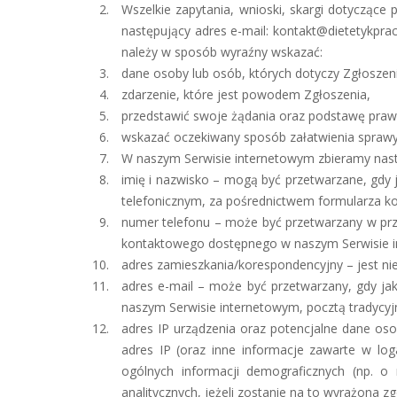
Wszelkie zapytania, wnioski, skargi dotycząc
następujący adres e-mail: kontakt@dietetykprac
należy w sposób wyraźny wskazać:
dane osoby lub osób, których dotyczy Zgłoszen
zdarzenie, które jest powodem Zgłoszenia,
przedstawić swoje żądania oraz podstawę praw
wskazać oczekiwany sposób załatwienia sprawy
W naszym Serwisie internetowym zbieramy nas
imię i nazwisko – mogą być przetwarzane, gdy 
telefonicznym, za pośrednictwem formularza k
numer telefonu – może być przetwarzany w prz
kontaktowego dostępnego w naszym Serwisie in
adres zamieszkania/korespondencyjny – jest n
adres e-mail – może być przetwarzany, gdy j
naszym Serwisie internetowym, pocztą tradycyjn
adres IP urządzenia oraz potencjalne dane oso
adres IP (oraz inne informacje zawarte w lo
ogólnych informacji demograficznych (np. o
analitycznych, jeżeli zostanie na to wyrażona z