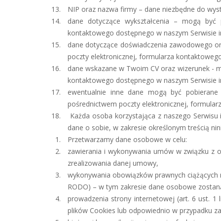
NIP oraz nazwa firmy – dane niezbędne do wyst
dane dotyczące wykształcenia – mogą być p
kontaktowego dostępnego w naszym Serwisie int
dane dotyczące doświadczenia zawodowego ora
poczty elektronicznej, formularza kontaktoweg
dane wskazane w Twoim CV oraz wizerunek - mo
kontaktowego dostępnego w naszym Serwisie int
ewentualnie inne dane mogą być pobierane
pośrednictwem poczty elektronicznej, formular
Każda osoba korzystająca z naszego Serwisu i
dane o sobie, w zakresie określonym treścią nini
Przetwarzamy dane osobowe w celu:
zawierania i wykonywania umów w związku z of
zrealizowania danej umowy,
wykonywania obowiązków prawnych ciążących na A
RODO) – w tym zakresie dane osobowe zostaną
prowadzenia strony internetowej (art. 6 ust. 
plików Cookies lub odpowiednio w przypadku za