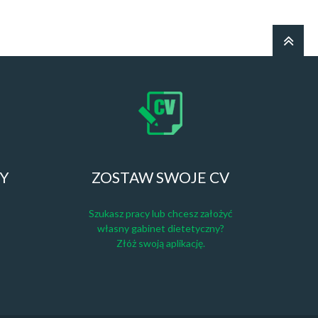
ZY
ZOSTAW SWOJE CV
Szukasz pracy lub chcesz założyć
własny gabinet dietetyczny?
Złóż swoją aplikację.