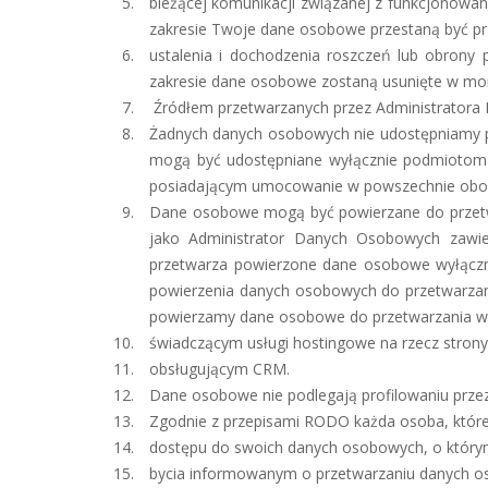
bieżącej komunikacji związanej z funkcjonowan
zakresie Twoje dane osobowe przestaną być pr
ustalenia i dochodzenia roszczeń lub obrony 
zakresie dane osobowe zostaną usunięte w mom
Źródłem przetwarzanych przez Administratora
Żadnych danych osobowych nie udostępniamy p
mogą być udostępniane wyłącznie podmiotom p
posiadającym umocowanie w powszechnie obow
Dane osobowe mogą być powierzane do przetwa
jako Administrator Danych Osobowych zawi
przetwarza powierzone dane osobowe wyłączni
powierzenia danych osobowych do przetwarzan
powierzamy dane osobowe do przetwarzania w
świadczącym usługi hostingowe na rzecz strony 
obsługującym CRM.
Dane osobowe nie podlegają profilowaniu prz
Zgodnie z przepisami RODO każda osoba, któr
dostępu do swoich danych osobowych, o któr
bycia informowanym o przetwarzaniu danych 