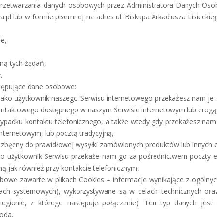
e przetwarzania danych osobowych przez Administratora Danych Oso
a.pl lub w formie pisemnej na adres ul. Biskupa Arkadiusza Lisieckie
ie,
ną tych żądań,
.
tępujące dane osobowe:
jako użytkownik naszego Serwisu internetowego przekażesz nam je z
ontaktowego dostępnego w naszym Serwisie internetowym lub drogą 
ypadku kontaktu telefonicznego, a także wtedy gdy przekażesz nam 
ternetowym, lub pocztą tradycyjną,
iezbędny do prawidłowej wysyłki zamówionych produktów lub innych
ako użytkownik Serwisu przekaże nam go za pośrednictwem poczty e
ą jak również przy kontakcie telefonicznym,
bowe zawarte w plikach Cookies – informacje wynikające z ogólnych
gach systemowych), wykorzystywane są w celach technicznych oraz
 regionie, z którego następuje połączenie). Ten typ danych jes
goda,