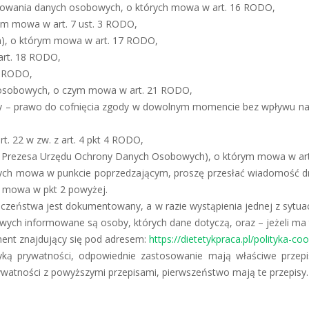
ostowania danych osobowych, o których mowa w art. 16 RODO,
m mowa w art. 7 ust. 3 RODO,
m), o którym mowa w art. 17 RODO,
art. 18 RODO,
0 RODO,
h osobowych, o czym mowa w art. 21 RODO,
y – prawo do cofnięcia zgody w dowolnym momencie bez wpływu na
. 22 w zw. z art. 4 pkt 4 RODO,
 do Prezesa Urzędu Ochrony Danych Osobowych), o którym mowa w ar
órych mowa w punkcie poprzedzającym, proszę przesłać wiadomość dro
h mowa w pkt 2 powyżej.
czeństwa jest dokumentowany, a w razie wystąpienia jednej z sytua
wych informowane są osoby, których dane dotyczą, oraz – jeżeli m
ment znajdujący się pod adresem:
https://dietetykpraca.pl/polityka-coo
ityką prywatności, odpowiednie zastosowanie mają właściwe prze
rywatności z powyższymi przepisami, pierwszeństwo mają te przepisy.